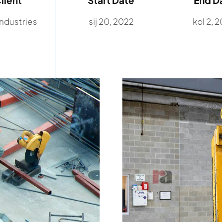
lient
Start Date
End D
ndustries
sij 20, 2022
kol 2, 