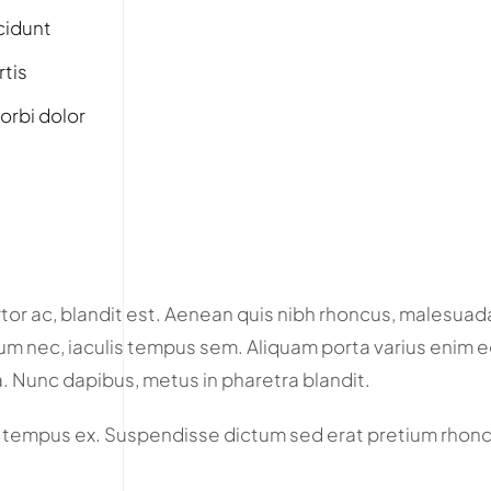
cidunt
rtis
orbi dolor
or ac, blandit est. Aenean quis nibh rhoncus, malesuada
sum nec, iaculis tempus sem. Aliquam porta varius enim eg
a. Nunc dapibus, metus in pharetra blandit.
 tempus ex. Suspendisse dictum sed erat pretium rhonc