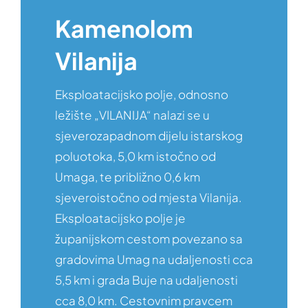
Kamenolom
Vilanija
Eksploatacijsko polje, odnosno
ležište „VILANIJA“ nalazi se u
sjeverozapadnom dijelu istarskog
poluotoka, 5,0 km istočno od
Umaga, te približno 0,6 km
sjeveroistočno od mjesta Vilanija.
Eksploatacijsko polje je
županijskom cestom povezano sa
gradovima Umag na udaljenosti cca
5,5 km i grada Buje na udaljenosti
cca 8,0 km. Cestovnim pravcem