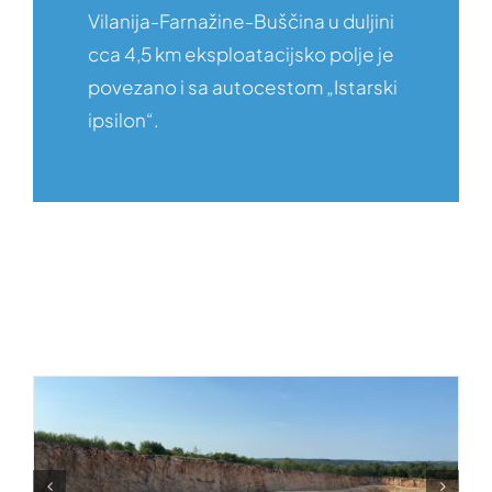
Vilanija-Farnažine-Buščina u duljini
cca 4,5 km eksploatacijsko polje je
povezano i sa autocestom „Istarski
ipsilon“.