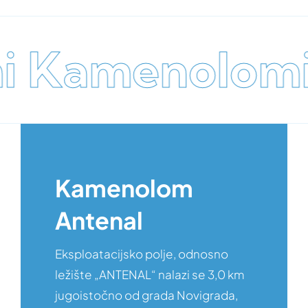
Kamenolomi 
Kamenolom
Antenal
Eksploatacijsko polje, odnosno
ležište „ANTENAL“ nalazi se 3,0 km
jugoistočno od grada Novigrada,