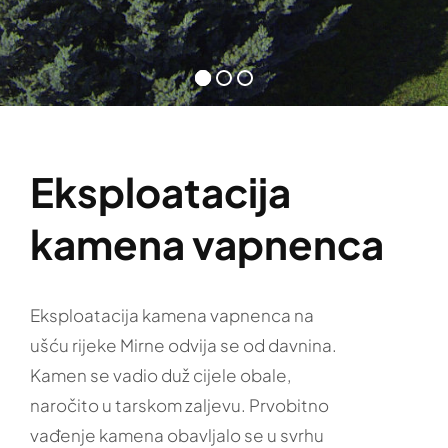
Eksploatacija
kamena vapnenca
Eksploatacija kamena vapnenca na
ušću rijeke Mirne odvija se od davnina.
Kamen se vadio duž cijele obale,
naročito u tarskom zaljevu. Prvobitno
vađenje kamena obavljalo se u svrhu