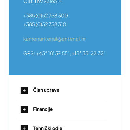
OIB: 11979216514
+385 (0)52 758 300
+385 (0)52 758 310
kamenantenal@antenal.hr
GPS: +45° 18′ 57.55″, +13° 35′ 22.32″
Član uprave
Financije
Tehnički odjel