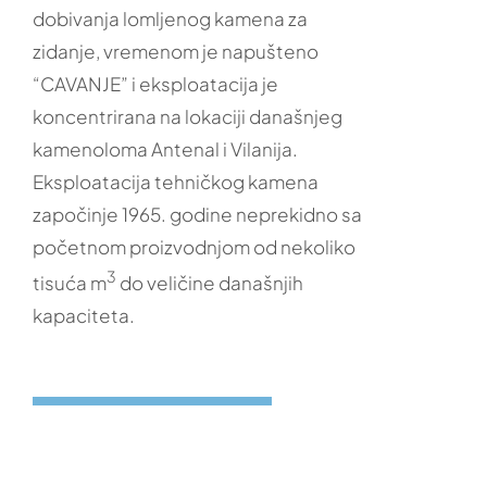
dobivanja lomljenog kamena za
zidanje, vremenom je napušteno
“CAVANJE” i eksploatacija je
koncentrirana na lokaciji današnjeg
kamenoloma Antenal i Vilanija.
Eksploatacija tehničkog kamena
započinje 1965. godine neprekidno sa
početnom proizvodnjom od nekoliko
3
tisuća m
do veličine današnjih
kapaciteta.