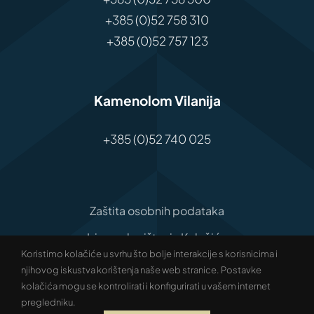
+385 (0)52 758 310
+385 (0)52 757 123
Kamenolom Vilanija
+385 (0)52 740 025
Zaštita osobnih podataka
Izjava o korištenju Kolačića
Koristimo kolačiće u svrhu što bolje interakcije s korisnicima i
Izjava o pristupačnosti
njihovog iskustva korištenja naše web stranice. Postavke
kolačića mogu se kontrolirati i konfigurirati u vašem internet
© Copyright Antenal | All rights reserved |
pregledniku.
Development:
Studio Web Art