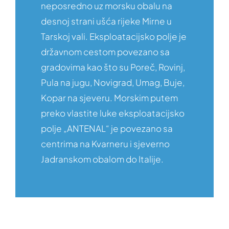
neposredno uz morsku obalu na
desnoj strani ušća rijeke Mirne u
Tarskoj vali. Eksploatacijsko polje je
državnom cestom povezano sa
gradovima kao što su Poreč, Rovinj,
Pula na jugu, Novigrad, Umag, Buje,
Kopar na sjeveru. Morskim putem
preko vlastite luke eksploatacijsko
polje „ANTENAL“ je povezano sa
centrima na Kvarneru i sjeverno
Jadranskom obalom do Italije.