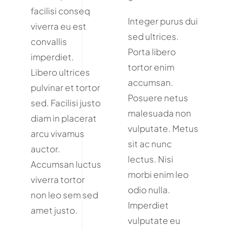
facilisi conseq
Integer purus dui
viverra eu est
sed ultrices.
convallis
Porta libero
imperdiet.
tortor enim
Libero ultrices
accumsan.
pulvinar et tortor
Posuere netus
sed. Facilisi justo
malesuada non
diam in placerat
vulputate. Metus
arcu vivamus
sit ac nunc
auctor.
lectus. Nisi
Accumsan luctus
morbi enim leo
viverra tortor
odio nulla.
non leo sem sed
Imperdiet
amet justo.
vulputate eu